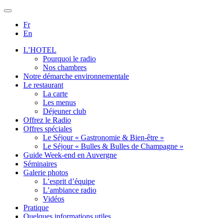
Fr
En
L’HOTEL
Pourquoi le radio
Nos chambres
Notre démarche environnementale
Le restaurant
La carte
Les menus
Déjeuner club
Offrez le Radio
Offres spéciales
Le Séjour « Gastronomie & Bien-être »
Le Séjour « Bulles & Bulles de Champagne »
Guide Week-end en Auvergne
Séminaires
Galerie photos
L’esprit d’équipe
L’ambiance radio
Vidéos
Pratique
Quelques informations utiles