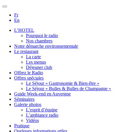
Fr
En
L’HOTEL
Pourquoi le radio
Nos chambres
Notre démarche environnementale
Le restaurant
La carte
Les menus
Déjeuner club
Offrez le Radio
Offres spéciales
Le Séjour « Gastronomie & Bien-être »
Le Séjour « Bulles & Bulles de Champagne »
Guide Week-end en Auvergne
Séminaires
Galerie photos
L’esprit d’équipe
L’ambiance radio
Vidéos
Pratique
Quelques informations utiles