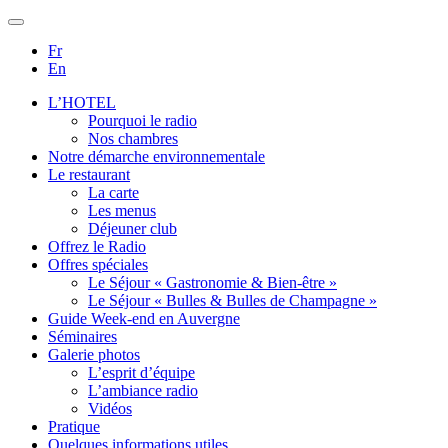
Fr
En
L’HOTEL
Pourquoi le radio
Nos chambres
Notre démarche environnementale
Le restaurant
La carte
Les menus
Déjeuner club
Offrez le Radio
Offres spéciales
Le Séjour « Gastronomie & Bien-être »
Le Séjour « Bulles & Bulles de Champagne »
Guide Week-end en Auvergne
Séminaires
Galerie photos
L’esprit d’équipe
L’ambiance radio
Vidéos
Pratique
Quelques informations utiles