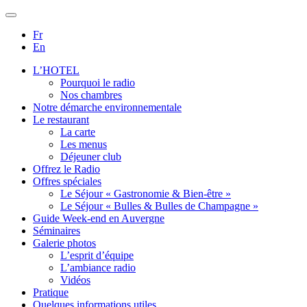
Fr
En
L’HOTEL
Pourquoi le radio
Nos chambres
Notre démarche environnementale
Le restaurant
La carte
Les menus
Déjeuner club
Offrez le Radio
Offres spéciales
Le Séjour « Gastronomie & Bien-être »
Le Séjour « Bulles & Bulles de Champagne »
Guide Week-end en Auvergne
Séminaires
Galerie photos
L’esprit d’équipe
L’ambiance radio
Vidéos
Pratique
Quelques informations utiles